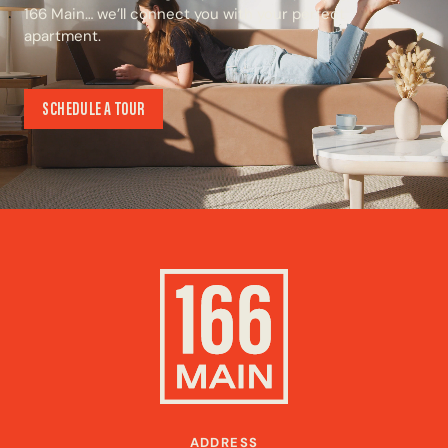
166 Main… we’ll connect you with your perfect
apartment.
SCHEDULE A TOUR
SCHEDULE A TOUR
ADDRESS